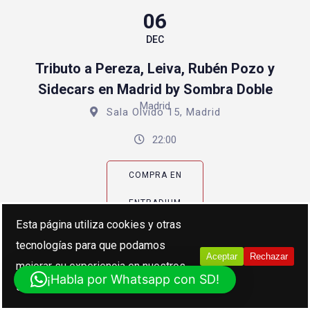
06
DEC
Tributo a Pereza, Leiva, Rubén Pozo y
Sidecars en Madrid by Sombra Doble
Madrid
Sala Olvido 15, Madrid
22:00
COMPRA EN
ENTRADIUM
Esta página utiliza cookies y otras
tecnologías para que podamos
22
Aceptar
Rechazar
mejorar su experiencia en nuestros
NOV
¡Habla por Whatsapp con SD!
sitios:
Más información.
Pedaso Party, la gran fiesta del indie español