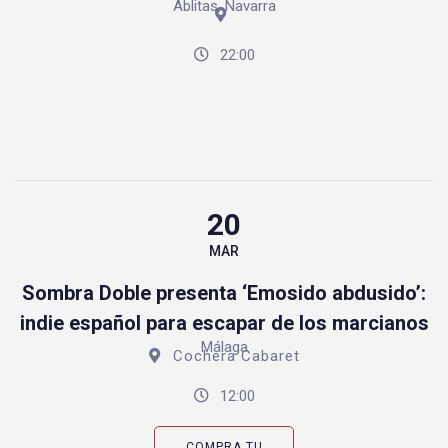
Ablitas, Navarra
22:00
20
MAR
Sombra Doble presenta ‘Emosido abdusido’:
indie español para escapar de los marcianos
Málaga
Cochera Cabaret
12:00
COMPRA TU