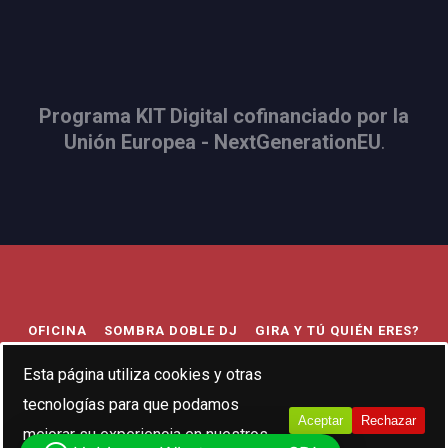
Programa KIT Digital cofinanciado por la
Unión Europea - NextGenerationEU
.
OFICINA
SOMBRA DOBLE DJ
GIRA Y TÚ QUIÉN ERES?
TRIBUTO AL INDIE
BODA FESTIVAL
693056407
Esta página utiliza cookies y otras
tecnologías para que podamos
HOLA@SOMBRADOBLEMUSIC.COM
Aceptar
Rechazar
mejorar su experiencia en nuestros