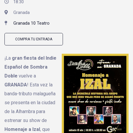
18:30
Granada
Granada 10 Teatro
COMPRA TU ENTRADA
¡La
gran fiesta del Indie
Español de Sombra
Doble
vuelve a
GRANADA
! Esta vez la
banda-tributo malagueña
se presenta en la ciudad
de la Alhambra para
estrenar su show de
Homenaje a Izal
, que