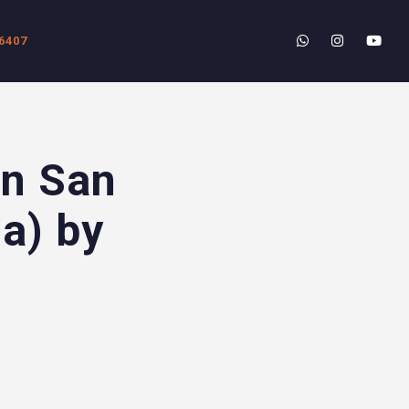
6407
en San
a) by