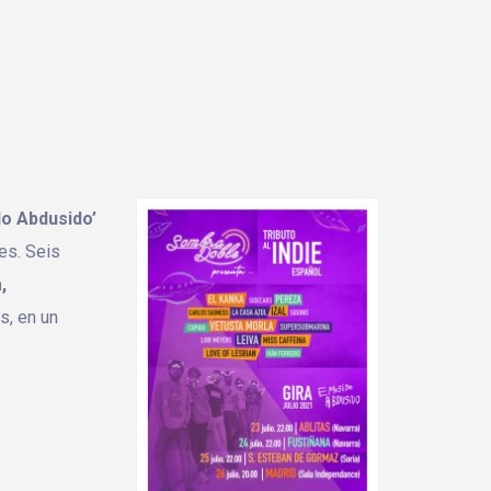
o Abdusido’
es. Seis
,
os, en un