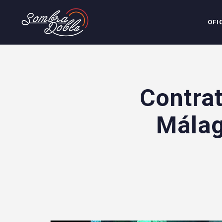
OFI
Contrat
Málag