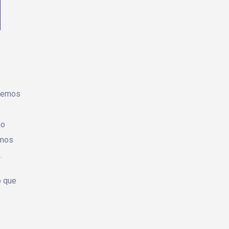
abemos
mo
amos
.
o que
s