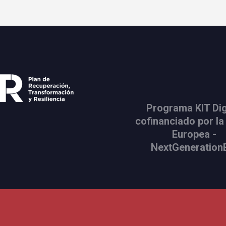
Programa KIT Dig
cofinanciado por la
Europea -
NextGeneration