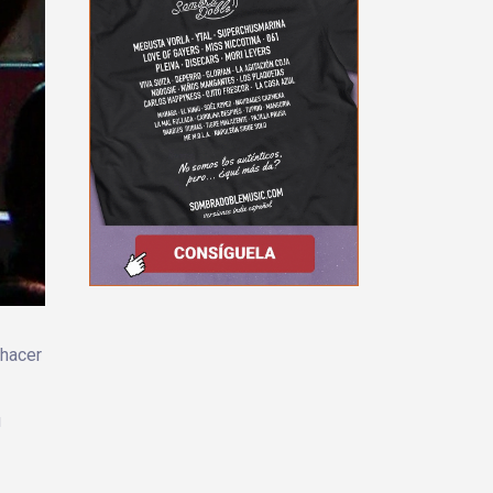
 hacer
u