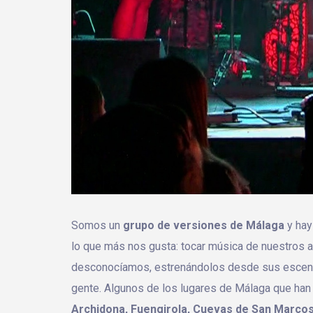
Somos un
grupo de versiones de Málaga
y hay
lo que más nos gusta: tocar música de nuestros a
desconocíamos, estrenándolos desde sus escenar
gente. Algunos de los lugares de Málaga que han
Archidona, Fuengirola, Cuevas de San Marcos,