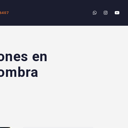
6407
iones en
Sombra