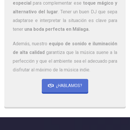
especial
para complementar ese
toque mágico y
alternativo del lugar
. Tener un buen DJ que sepa
adaptarse e interpretar la situación es clave para
tener
una boda perfecta en Málaga.
Además, nuestro
equipo de sonido e iluminación
de alta calidad
garantiza que la música suene a la
perfección y que el ambiente sea el adecuado para
disfrutar al máximo de la música indie.
¿HABLAMOS?