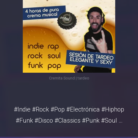
Cremita Sound | tardeo
#Indie #Rock #Pop #Electrónica #Hiphop
#Funk #Disco #Classics #Punk #Soul …