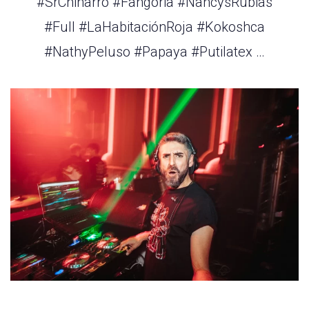
#SrChinarro #Fangoria #NancysRubias
#Full #LaHabitaciónRoja #Kokoshca
#NathyPeluso #Papaya #Putilatex …