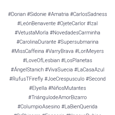
#Dorian #Sidonie #Amatria #CarlosSadness
#LeónBenavente #OjeteCarlor #Izal
#VetustaMorla #NovedadesCarminha
#CarolinaDurante #Supersubmarina
#MissCaffeina #VarryBrava #LoriMeyers
#LoveOfLesbian #LosPlanetas
#ÁngelStanich #VivaSuecia #LaCasaAzul
#RufusTFirefly #JoeCrespusculo #Second
#Elyella #NiñosMutantes
#TriángulodeAmorBizarro
#ColumpioAsesino #LaBienQuerida