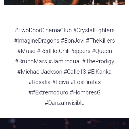
#TwoDoorCinemaClub #CrystalFighters
#ImagineDragons #BonJovi #TheKillers
#Muse #RedHotChiliPeppers #Queen
#BrunoMars #Jamiroquai #TheProdigy
#MichaelJackson #Calle13 #ElKanka
#Rosalía #Leiva #LosPiratas
##Extremoduro #HombresG
#DanzaInvisible