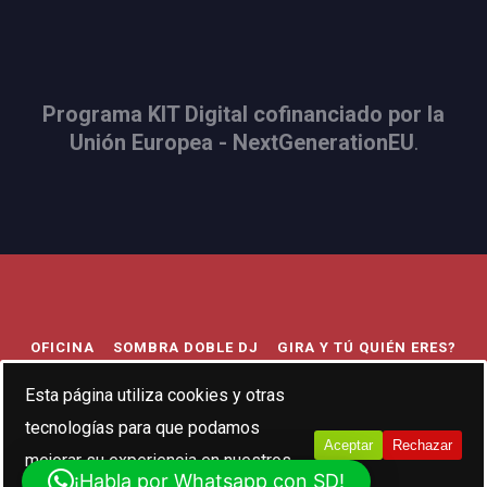
Programa KIT Digital cofinanciado por la
Unión Europea - NextGenerationEU
.
OFICINA
SOMBRA DOBLE DJ
GIRA Y TÚ QUIÉN ERES?
TRIBUTO AL INDIE
BODA FESTIVAL
693056407
Esta página utiliza cookies y otras
tecnologías para que podamos
HOLA@SOMBRADOBLEMUSIC.COM
Aceptar
Rechazar
mejorar su experiencia en nuestros
¡Habla por Whatsapp con SD!