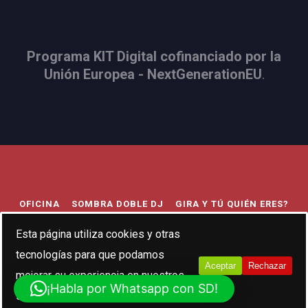
Programa KIT Digital cofinanciado por la
Unión Europea - NextGenerationEU
.
OFICINA
SOMBRA DOBLE DJ
GIRA Y TÚ QUIÉN ERES?
TRIBUTO AL INDIE
BODA FESTIVAL
693056407
Esta página utiliza cookies y otras
tecnologías para que podamos
HOLA@SOMBRADOBLEMUSIC.COM
Aceptar
Rechazar
mejorar su experiencia en nuestros
¡Habla por Whatsapp con SD!
sitios:
Más información.