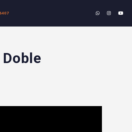
6407
 Doble