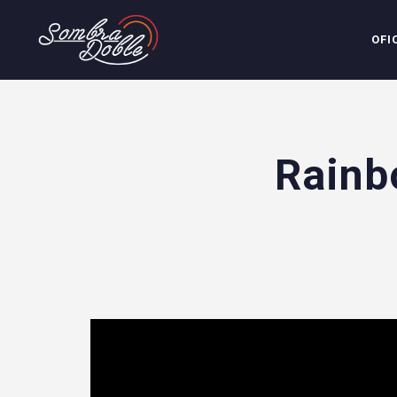
OFI
Rainb
';