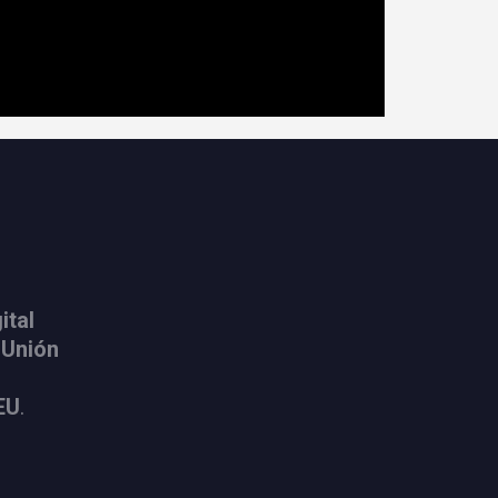
ital
 Unión
EU
.